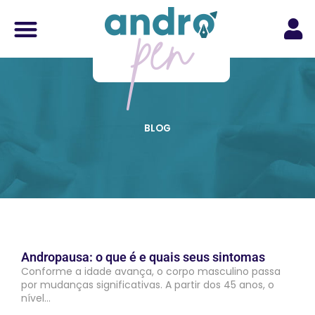
Ir
para
o
conteúdo
Área d
Área do
Conheça a Andropen
BLOG
Andropausa: o que é e quais seus sintomas
Conforme a idade avança, o corpo masculino passa
por mudanças significativas. A partir dos 45 anos, o
nível…